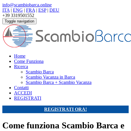
info@scambiobarca.online
ITA
|
ENG
|
FRA
|
ESP
|
DEU
+39 3319501552
Toggle navigation
Home
Come Funziona
Ricerca
Scambio Barca
Scambio Vacanza in Barca
Scambio Barca + Scambio Vacanza
Contatti
ACCEDI
REGISTRATI
REGISTRATI ORA!
Come funziona Scambio Barca e