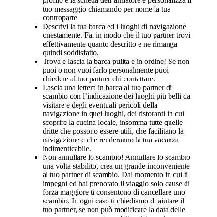
profilo e la scheda dell’armatore e personalizza il
tuo messaggio chiamando per nome la tua
controparte
Descrivi la tua barca ed i luoghi di navigazione
onestamente. Fai in modo che il tuo partner trovi
effettivamente quanto descritto e ne rimanga
quindi soddisfatto.
Trova e lascia la barca pulita e in ordine! Se non
puoi o non vuoi farlo personalmente puoi
chiedere al tuo partner chi contattare.
Lascia una lettera in barca al tuo partner di
scambio con l’indicazione dei luoghi più belli da
visitare e degli eventuali pericoli della
navigazione in quei luoghi, dei ristoranti in cui
scoprire la cucina locale, insomma tutte quelle
dritte che possono essere utili, che facilitano la
navigazione e che renderanno la tua vacanza
indimenticabile.
Non annullare lo scambio! Annullare lo scambio
una volta stabilito, crea un grande inconveniente
al tuo partner di scambio. Dal momento in cui ti
impegni ed hai prenotato il viaggio solo cause di
forza maggiore ti consentono di cancellare uno
scambio. In ogni caso ti chiediamo di aiutare il
tuo partner, se non può modificare la data delle