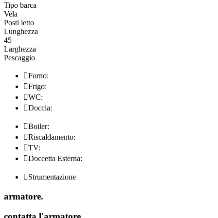
Tipo barca
Vela
Posti letto
Lunghezza
45
Larghezza
Pescaggio

Forno:

Frigo:

WC:

Doccia:

Boiler:

Riscaldamento:

TV:

Doccetta Esterna:

Strumentazione
armatore
.
contatta l'armatore
.