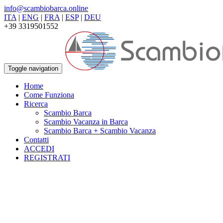
info@scambiobarca.online
ITA
|
ENG
|
FRA
|
ESP
|
DEU
+39 3319501552
Toggle navigation
Home
Come Funziona
Ricerca
Scambio Barca
Scambio Vacanza in Barca
Scambio Barca + Scambio Vacanza
Contatti
ACCEDI
REGISTRATI