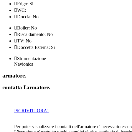

Frigo: Si

WC:

Doccia: No

Boiler: No

Riscaldamento: No

TV: No

Doccetta Esterna: Si

Strumentazione
Navionics
armatore
.
contatta l'armatore
.
ISCRIVITI ORA!
Per poter visualizzare i contatti dell'armatore e' necessario essere 
L'iscrizione e' gratuita: pochi semplici click e centinaia di barc