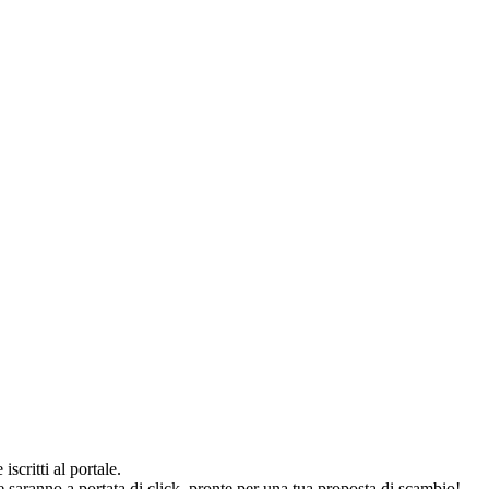
iscritti al portale.
he saranno a portata di click, pronte per una tua proposta di scambio!