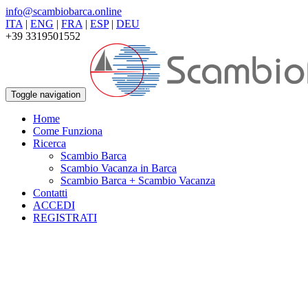
info@scambiobarca.online
ITA
|
ENG
|
FRA
|
ESP
|
DEU
+39 3319501552
Toggle navigation
Home
Come Funziona
Ricerca
Scambio Barca
Scambio Vacanza in Barca
Scambio Barca + Scambio Vacanza
Contatti
ACCEDI
REGISTRATI