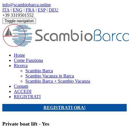
info@scambiobarca.online
ITA
|
ENG
|
FRA
|
ESP
|
DEU
+39 3319501552
Toggle navigation
Home
Come Funziona
Ricerca
Scambio Barca
Scambio Vacanza in Barca
Scambio Barca + Scambio Vacanza
Contatti
ACCEDI
REGISTRATI
REGISTRATI ORA!
Private boat lift - Yes