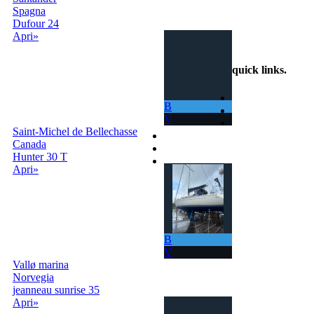
Spagna
info@scambiobarca.online
Dufour 24
+39
Apri»
3319501552
quick links
.
Home
B
Come Funziona
V
Ricerca
Saint-Michel de Bellechasse
Termini e Condizioni
Canada
Contatti
Hunter 30 T
Accedi |
Apri»
Registrati
B
V
Vallø marina
Norvegia
jeanneau sunrise 35
Apri»