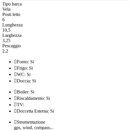
Tipo barca
Vela
Posti letto
6
Lunghezza
10,5
Larghezza
3,25
Pescaggio
2,2

Forno: Si

Frigo: Si

WC: Si

Doccia: Si

Boiler: Si

Riscaldamento: Si

TV:

Doccetta Esterna: Si

Strumentazione
gps, wind, compass...