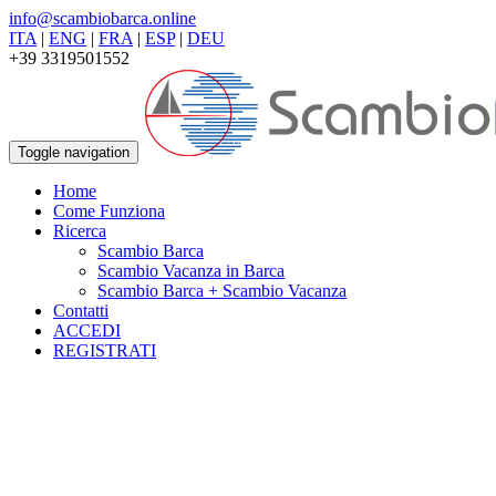
info@scambiobarca.online
ITA
|
ENG
|
FRA
|
ESP
|
DEU
+39 3319501552
Toggle navigation
Home
Come Funziona
Ricerca
Scambio Barca
Scambio Vacanza in Barca
Scambio Barca + Scambio Vacanza
Contatti
ACCEDI
REGISTRATI