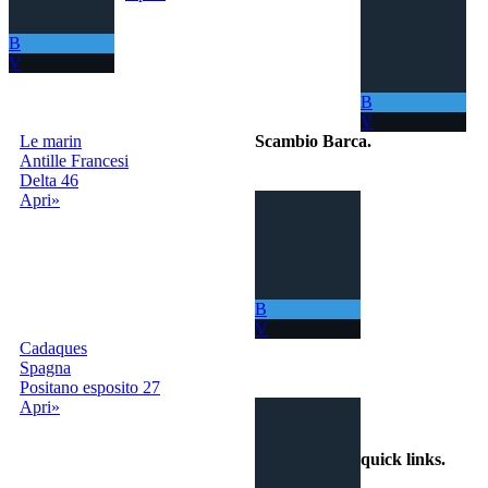
B
V
B
V
Le marin
Scambio Barca
.
Antille Francesi
Delta 46
Il portale per
Apri»
scambiare
gratuitamente la
tua barca con
tutto il Mondo!
La tua barca ora
ti permette di
B
navigare in mari
V
sempre nuovi.
Cadaques
Spagna
info@scambiobarca.online
Positano esposito 27
+39
Apri»
3319501552
quick links
.