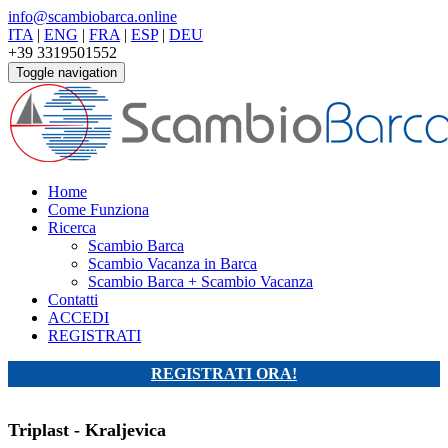
info@scambiobarca.online
ITA
|
ENG
|
FRA
|
ESP
|
DEU
+39 3319501552
Toggle navigation
Home
Come Funziona
Ricerca
Scambio Barca
Scambio Vacanza in Barca
Scambio Barca + Scambio Vacanza
Contatti
ACCEDI
REGISTRATI
REGISTRATI ORA!
Triplast - Kraljevica