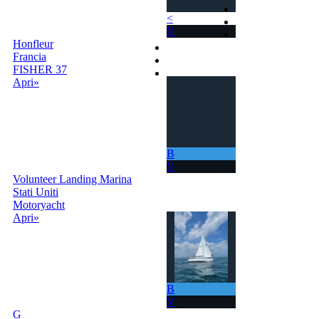
Home
<
Come Funziona
V
Ricerca
Honfleur
Termini e Condizioni
Francia
Contatti
FISHER 37
Accedi |
Apri»
Registrati
B
V
Volunteer Landing Marina
Stati Uniti
Motoryacht
Apri»
B
V
G