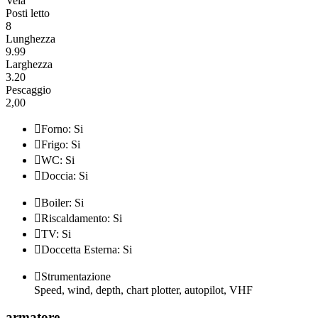
Vela
Posti letto
8
Lunghezza
9.99
Larghezza
3.20
Pescaggio
2,00

Forno: Si

Frigo: Si

WC: Si

Doccia: Si

Boiler: Si

Riscaldamento: Si

TV: Si

Doccetta Esterna: Si

Strumentazione
Speed, wind, depth, chart plotter, autopilot, VHF
armatore
.