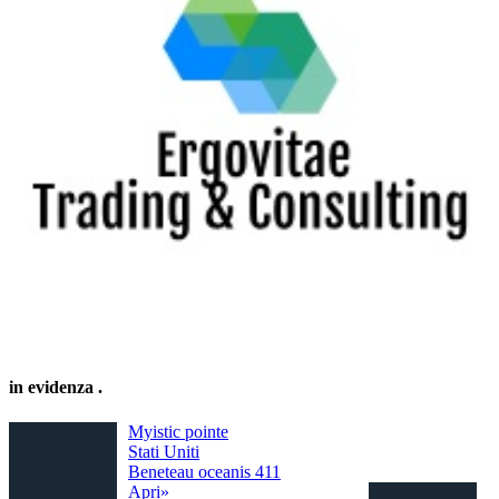
in evidenza
.
Myistic pointe
Stati Uniti
Beneteau oceanis 411
Apri»