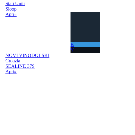
Stati Uniti
Sloop
Apri»
B
V
NOVI VINODOLSKI
Croazia
SEALINE 37S
Apri»