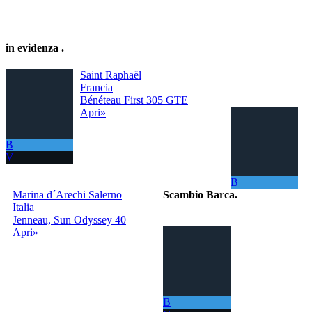
in evidenza
.
Saint Raphaël
Francia
Bénéteau First 305 GTE
Apri»
B
V
B
Marina d´Arechi Salerno
Scambio Barca
.
Italia
Jenneau, Sun Odyssey 40
Il portale per
Apri»
scambiare
gratuitamente la
tua barca con
tutto il Mondo!
La tua barca ora
ti permette di
B
navigare in mari