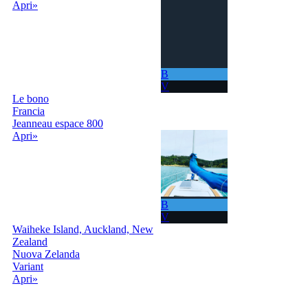
Apri»
B
V
Le bono
Francia
Jeanneau espace 800
Apri»
B
V
Waiheke Island, Auckland, New
Zealand
Nuova Zelanda
Variant
Apri»