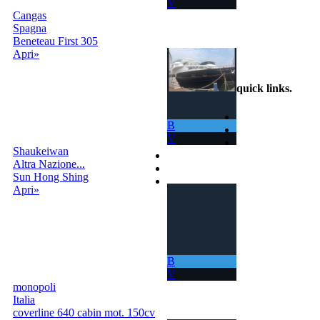
V
sempre nuovi.
Cangas
Spagna
info@scambiobarca.online
Beneteau First 305
+39
Apri»
3319501552
quick links
.
Home
B
Come Funziona
V
Ricerca
Shaukeiwan
Termini e Condizioni
Altra Nazione...
Contatti
Sun Hong Shing
Accedi |
Apri»
Registrati
B
V
monopoli
Italia
coverline 640 cabin mot. 150cv