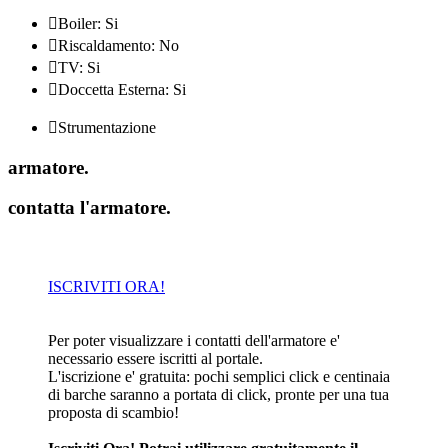

Boiler: Si

Riscaldamento: No

TV: Si

Doccetta Esterna: Si

Strumentazione
armatore
.
contatta l'armatore
.
ISCRIVITI ORA!
Per poter visualizzare i contatti dell'armatore e'
necessario essere iscritti al portale.
L'iscrizione e' gratuita: pochi semplici click e centinaia
di barche saranno a portata di click, pronte per una tua
proposta di scambio!