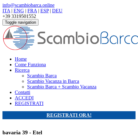
info@scambiobarca.online
ITA
|
ENG
|
FRA
|
ESP
|
DEU
+39 3319501552
Toggle navigation
Home
Come Funziona
Ricerca
Scambio Barca
Scambio Vacanza in Barca
Scambio Barca + Scambio Vacanza
Contatti
ACCEDI
REGISTRATI
REGISTRATI ORA!
bavaria 39 - Etel