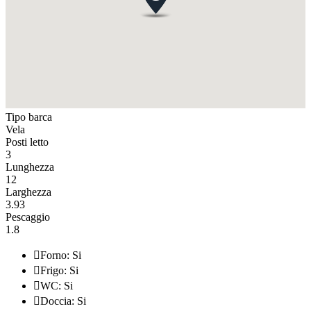
Tipo barca
Vela
Posti letto
3
Lunghezza
12
Larghezza
3.93
Pescaggio
1.8

Forno: Si

Frigo: Si

WC: Si

Doccia: Si