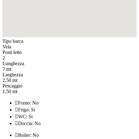
Tipo barca
Vela
Posti letto
2
Lunghezza
7 mt
Larghezza
2,50 mt
Pescaggio
1,50 mt

Forno: No

Frigo: Si

WC: Si

Doccia: No

Boiler: No