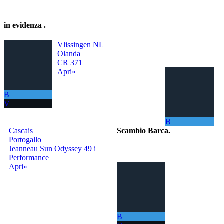
in evidenza
.
Vlissingen NL
Olanda
CR 371
Apri»
B
V
B
Cascais
Scambio Barca
.
Portogallo
Jeanneau Sun Odyssey 49 i
Il portale per scambiare
Performance
gratuitamente la
Apri»
tua barca con
tutto il Mondo!
La tua barca ora
ti permette di
navigare in mari
sempre nuovi.
B