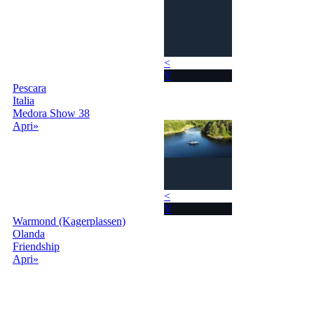
<
V
Pescara
Italia
Medora Show 38
Apri»
<
V
Warmond (Kagerplassen)
Olanda
Friendship
Apri»