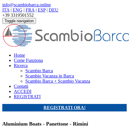
info@scambiobarca.online
ITA
|
ENG
|
FRA
|
ESP
|
DEU
+39 3319501552
Toggle navigation
Home
Come Funziona
Ricerca
Scambio Barca
Scambio Vacanza in Barca
Scambio Barca + Scambio Vacanza
Contatti
ACCEDI
REGISTRATI
REGISTRATI ORA!
Aluminium Boats - Panettone - Rimini