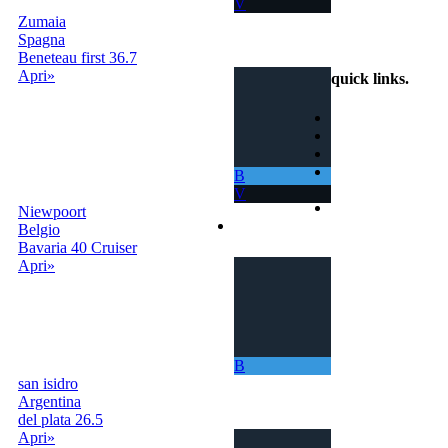
V
Zumaia
info@scambiobarca.online
Spagna
+39 3319501552
Beneteau first 36.7
Apri»
quick links
.
Home
Come Funziona
Ricerca
Termini e
B
Condizioni
V
Contatti
Niewpoort
Accedi | Registrati
Belgio
Bavaria 40 Cruiser
Apri»
B
san isidro
Argentina
del plata 26.5
Apri»