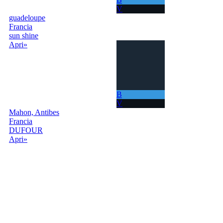
V
guadeloupe
Francia
sun shine
Apri»
B
V
Mahon, Antibes
Francia
DUFOUR
Apri»