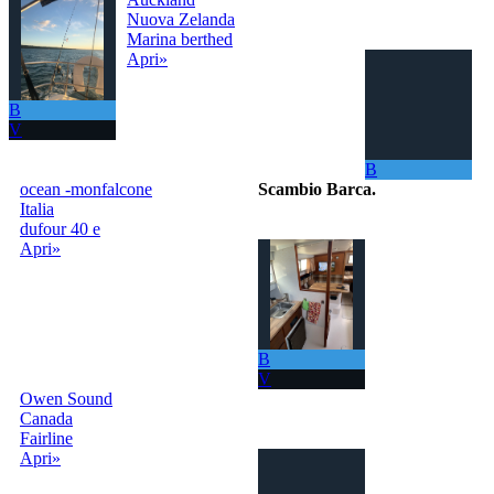
Nuova Zelanda
Marina berthed
Apri»
B
V
B
ocean -monfalcone
Scambio Barca
.
Italia
dufour 40 e
Il portale per
Apri»
scambiare
gratuitamente la
tua barca con
tutto il Mondo!
La tua barca ora
ti permette di
B
navigare in mari
V
sempre nuovi.
Owen Sound
Canada
info@scambiobarca.online
Fairline
+39
Apri»
3319501552