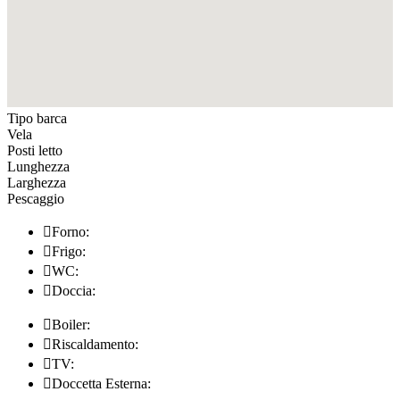
Tipo barca
Vela
Posti letto
Lunghezza
Larghezza
Pescaggio

Forno:

Frigo:

WC:

Doccia:

Boiler:

Riscaldamento:

TV:

Doccetta Esterna: