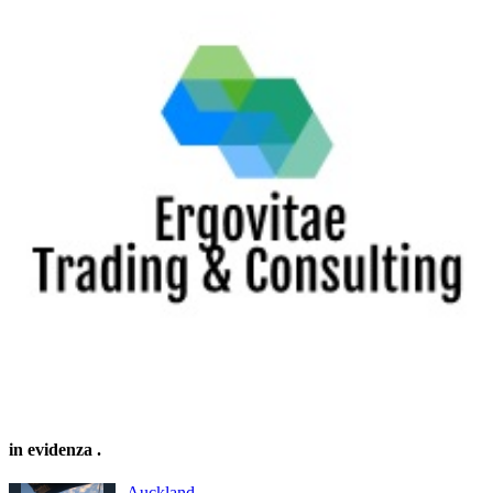
in evidenza
.
Auckland