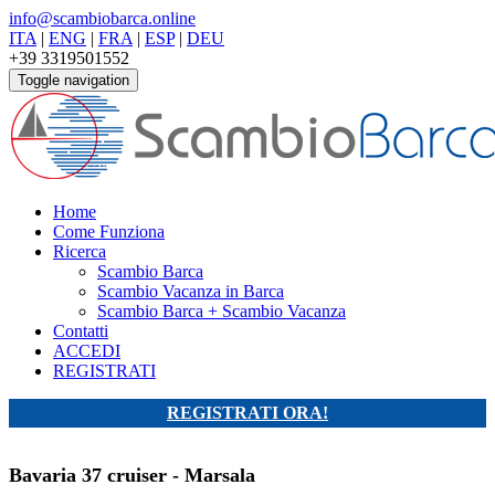
info@scambiobarca.online
ITA
|
ENG
|
FRA
|
ESP
|
DEU
+39 3319501552
Toggle navigation
Home
Come Funziona
Ricerca
Scambio Barca
Scambio Vacanza in Barca
Scambio Barca + Scambio Vacanza
Contatti
ACCEDI
REGISTRATI
REGISTRATI ORA!
Bavaria 37 cruiser - Marsala