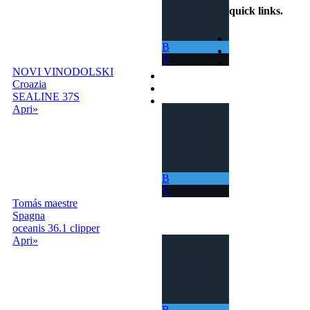
quick links
.
Home
B
Come Funziona
V
Ricerca
NOVI VINODOLSKI
Termini e Condizioni
Croazia
Contatti
SEALINE 37S
Accedi |
Apri»
Registrati
B
V
Tomás maestre
Spagna
oceanis 36.1 clipper
Apri»
B