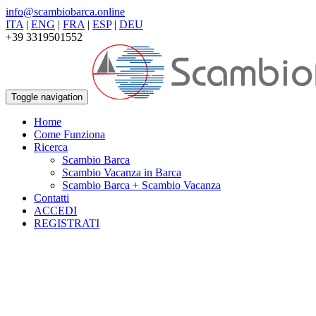
info@scambiobarca.online
ITA
|
ENG
|
FRA
|
ESP
|
DEU
+39 3319501552
Toggle navigation
Home
Come Funziona
Ricerca
Scambio Barca
Scambio Vacanza in Barca
Scambio Barca + Scambio Vacanza
Contatti
ACCEDI
REGISTRATI