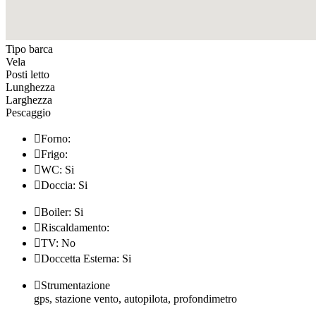
Tipo barca
Vela
Posti letto
Lunghezza
Larghezza
Pescaggio

Forno:

Frigo:

WC: Si

Doccia: Si

Boiler: Si

Riscaldamento:

TV: No

Doccetta Esterna: Si

Strumentazione
gps, stazione vento, autopilota, profondimetro