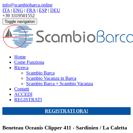
info@scambiobarca.online
ITA
|
ENG
|
FRA
|
ESP
|
DEU
+39 3319501552
Toggle navigation
Home
Come Funziona
Ricerca
Scambio Barca
Scambio Vacanza in Barca
Scambio Barca + Scambio Vacanza
Contatti
ACCEDI
REGISTRATI
REGISTRATI ORA!
Beneteau Oceanis Clipper 411 - Sardinien / La Caletta