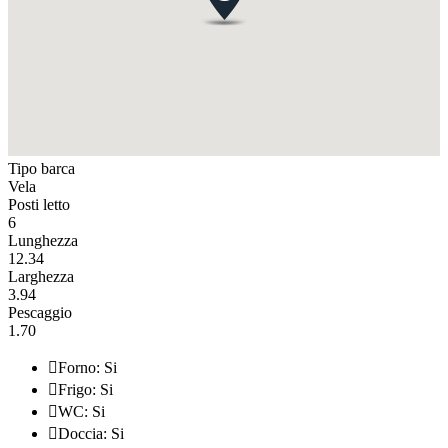
Tipo barca
Vela
Posti letto
6
Lunghezza
12.34
Larghezza
3.94
Pescaggio
1.70

Forno: Si

Frigo: Si

WC: Si

Doccia: Si