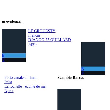
in evidenza
.
LE CROUESTY
Francia
DJANGO 75 QUILLARD
Apri»
B
V
B
V
Porto canale di rimini
Scambio Barca
.
Italia
La rochelle - ecume de mer
Il portale per
Apri»
scambiare
gratuitamente la
tua barca con
tutto il Mondo!
La tua barca ora