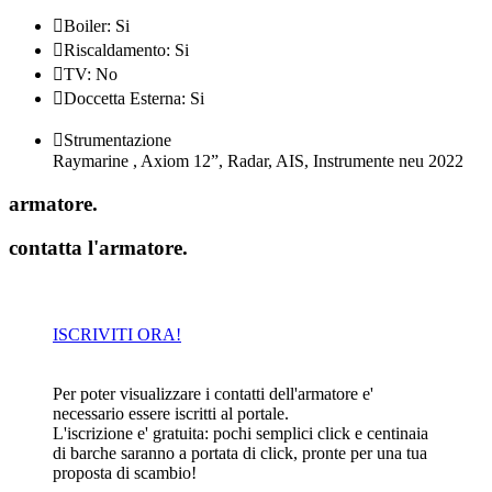

Boiler: Si

Riscaldamento: Si

TV: No

Doccetta Esterna: Si

Strumentazione
Raymarine , Axiom 12”, Radar, AIS, Instrumente neu 2022
armatore
.
contatta l'armatore
.
ISCRIVITI ORA!
Per poter visualizzare i contatti dell'armatore e'
necessario essere iscritti al portale.
L'iscrizione e' gratuita: pochi semplici click e centinaia
di barche saranno a portata di click, pronte per una tua
proposta di scambio!