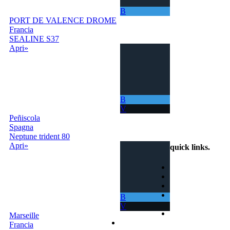
ti permette di
B
navigare in mari
PORT DE VALENCE DROME
sempre nuovi.
Francia
SEALINE S37
Apri»
B
V
Peñiscola
info@scambiobarca.online
Spagna
+39 3319501552
Neptune trident 80
Apri»
quick links
.
Home
Come Funziona
Ricerca
Termini e
B
Condizioni
V
Contatti
Marseille
Accedi | Registrati
Francia