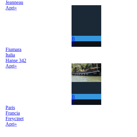
Jeanneau
Apri»
B
V
Fiumara
Italia
Hanse 342
Apri»
B
V
Paris
Francia
Freycinet
Apri»