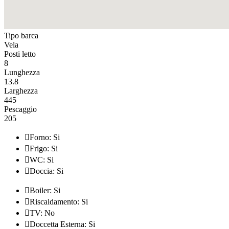
Tipo barca
Vela
Posti letto
8
Lunghezza
13.8
Larghezza
445
Pescaggio
205

Forno: Si

Frigo: Si

WC: Si

Doccia: Si

Boiler: Si

Riscaldamento: Si

TV: No

Doccetta Esterna: Si