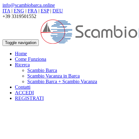
info@scambiobarca.online
ITA
|
ENG
|
FRA
|
ESP
|
DEU
+39 3319501552
Toggle navigation
Home
Come Funziona
Ricerca
Scambio Barca
Scambio Vacanza in Barca
Scambio Barca + Scambio Vacanza
Contatti
ACCEDI
REGISTRATI