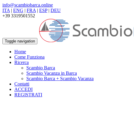
info@scambiobarca.online
ITA
|
ENG
|
FRA
|
ESP
|
DEU
+39 3319501552
Toggle navigation
Home
Come Funziona
Ricerca
Scambio Barca
Scambio Vacanza in Barca
Scambio Barca + Scambio Vacanza
Contatti
ACCEDI
REGISTRATI