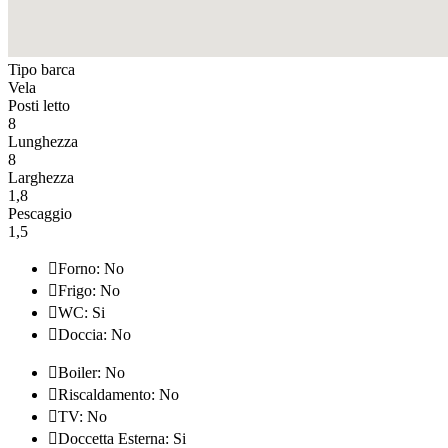
Tipo barca
Vela
Posti letto
8
Lunghezza
8
Larghezza
1,8
Pescaggio
1,5

Forno: No

Frigo: No

WC: Si

Doccia: No

Boiler: No

Riscaldamento: No

TV: No

Doccetta Esterna: Si