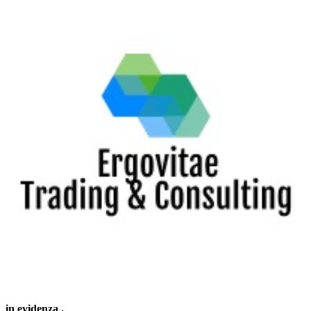
in evidenza
.