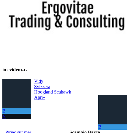
in evidenza
.
Vidy
Svizzera
Hoogland Seahawk
Apri»
B
V
B
Piriac sur mer
Scambio Barca
.