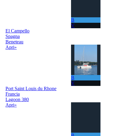
B
V
El Campello
Spagna
Beneteau
Apri»
B
V
Port Saint Louis du Rhone
Francia
Lagoon 380
Apri»
B