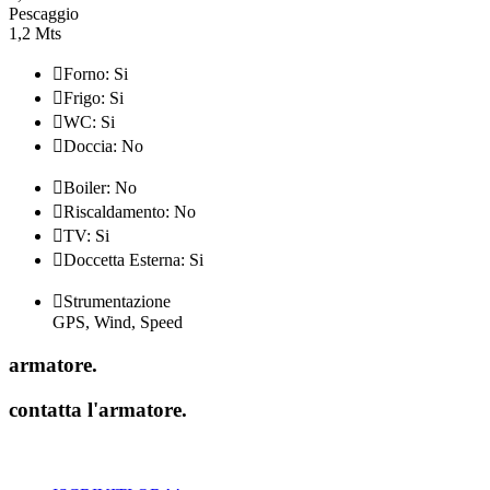
Pescaggio
1,2 Mts

Forno: Si

Frigo: Si

WC: Si

Doccia: No

Boiler: No

Riscaldamento: No

TV: Si

Doccetta Esterna: Si

Strumentazione
GPS, Wind, Speed
armatore
.
contatta l'armatore
.