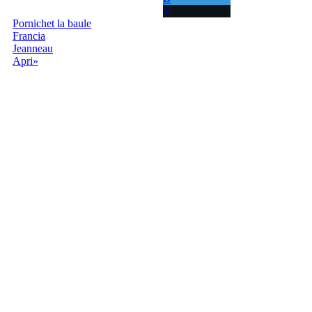
V
Pornichet la baule
Francia
Jeanneau
Apri»