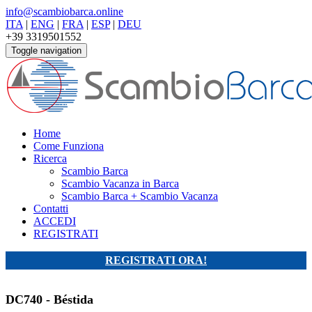
info@scambiobarca.online
ITA
|
ENG
|
FRA
|
ESP
|
DEU
+39 3319501552
Toggle navigation
Home
Come Funziona
Ricerca
Scambio Barca
Scambio Vacanza in Barca
Scambio Barca + Scambio Vacanza
Contatti
ACCEDI
REGISTRATI
REGISTRATI ORA!
DC740 - Béstida