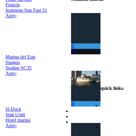
Francia
Jeanneau Sun Fast 31
Il portale per
Apri»
scambiare
gratuitamente la
tua barca con
tutto il Mondo!
La tua barca ora
ti permette di
B
navigare in mari
V
sempre nuovi.
Marina del Este
Spagna
info@scambiobarca.online
Sealine SC35
+39
Apri»
3319501552
quick links
.
Home
B
Come Funziona
H-Dock
Ricerca
Stati Uniti
Termini e Condizioni
Hotel marina
Contatti
Apri»
Accedi |
Registrati