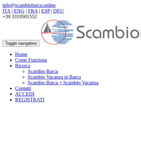
info@scambiobarca.online
ITA
|
ENG
|
FRA
|
ESP
|
DEU
+39 3319501552
Toggle navigation
Home
Come Funziona
Ricerca
Scambio Barca
Scambio Vacanza in Barca
Scambio Barca + Scambio Vacanza
Contatti
ACCEDI
REGISTRATI