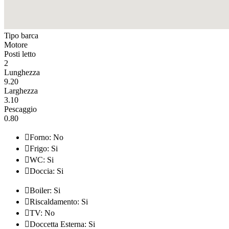
Tipo barca
Motore
Posti letto
2
Lunghezza
9.20
Larghezza
3.10
Pescaggio
0.80

Forno: No

Frigo: Si

WC: Si

Doccia: Si

Boiler: Si

Riscaldamento: Si

TV: No

Doccetta Esterna: Si