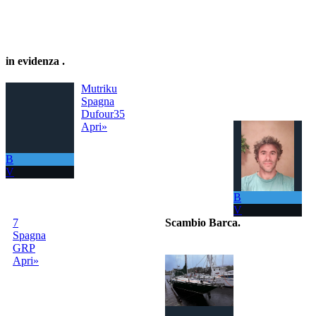
in evidenza
.
Mutriku
Spagna
Dufour35
Apri»
B
V
B
V
7
Scambio Barca
.
Spagna
GRP
Il portale per
Apri»
scambiare
gratuitamente la
tua barca con
tutto il Mondo!
La tua barca ora