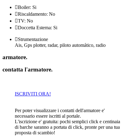

Boiler: Si

Riscaldamento: No

TV: No

Doccetta Esterna: Si

Strumentazione
Ais, Gps plotter, radar, piloto automático, radio
armatore
.
contatta l'armatore
.
ISCRIVITI ORA!
Per poter visualizzare i contatti dell'armatore e'
necessario essere iscritti al portale.
L'iscrizione e' gratuita: pochi semplici click e centinaia
di barche saranno a portata di click, pronte per una tua
proposta di scambio!