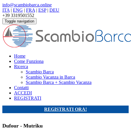
info@scambiobarca.online
ITA
|
ENG
|
FRA
|
ESP
|
DEU
+39 3319501552
Toggle navigation
Home
Come Funziona
Ricerca
Scambio Barca
Scambio Vacanza in Barca
Scambio Barca + Scambio Vacanza
Contatti
ACCEDI
REGISTRATI
REGISTRATI ORA!
Dufour - Mutriku