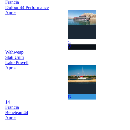
Francia
Dufour 44 Performance
Apri»
<
V
Wahweap
Stati Uniti
Lake Powell
Apri»
B
14
Francia
Beneteau 44
Apri»