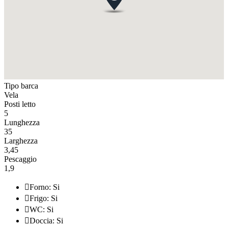
Tipo barca
Vela
Posti letto
5
Lunghezza
35
Larghezza
3,45
Pescaggio
1,9

Forno: Si

Frigo: Si

WC: Si

Doccia: Si