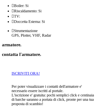

Boiler: Si

Riscaldamento: Si

TV:

Doccetta Esterna: Si

Strumentazione
GPS, Plotter, VHF, Radar
armatore
.
contatta l'armatore
.
ISCRIVITI ORA!
Per poter visualizzare i contatti dell'armatore e'
necessario essere iscritti al portale.
L'iscrizione e' gratuita: pochi semplici click e centinaia
di barche saranno a portata di click, pronte per una tua
proposta di scambio!