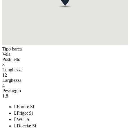
Tipo barca
Vela
Posti letto
8
Lunghezza
12
Larghezza
4
Pescaggio
1,8

Forno: Si

Frigo: Si

WC: Si

Doccia: Si