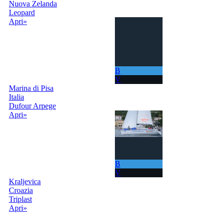
Nuova Zelanda
Leopard
Apri»
B
V
Marina di Pisa
Italia
Dufour Arpege
Apri»
B
V
Kraljevica
Croazia
Triplast
Apri»