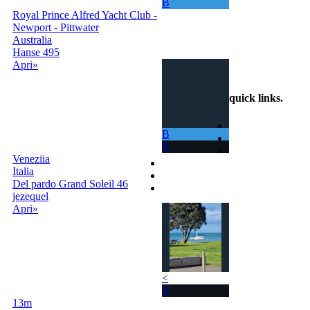
B
navigare in mari
Royal Prince Alfred Yacht Club -
sempre nuovi.
Newport - Pittwater
Australia
info@scambiobarca.online
Hanse 495
+39
Apri»
3319501552
quick links
.
Home
B
Come Funziona
V
Ricerca
Veneziia
Termini e Condizioni
Italia
Contatti
Del pardo Grand Soleil 46
Accedi | Registrati
jezequel
Apri»
<
V
13m