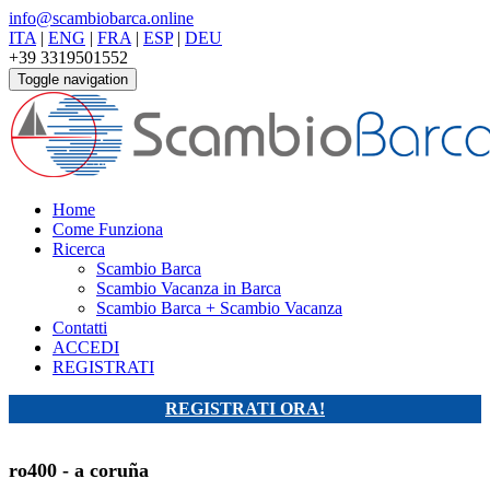
info@scambiobarca.online
ITA
|
ENG
|
FRA
|
ESP
|
DEU
+39 3319501552
Toggle navigation
Home
Come Funziona
Ricerca
Scambio Barca
Scambio Vacanza in Barca
Scambio Barca + Scambio Vacanza
Contatti
ACCEDI
REGISTRATI
REGISTRATI ORA!
ro400 - a coruña