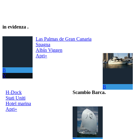
in evidenza
.
Las Palmas de Gran Canaria
Spagna
Albín Viggen
Apri»
B
V
B
H-Dock
Scambio Barca
.
Stati Uniti
Hotel marina
Il portale per
Apri»
scambiare
gratuitamente la
tua barca con
tutto il Mondo!
La tua barca ora
ti permette di