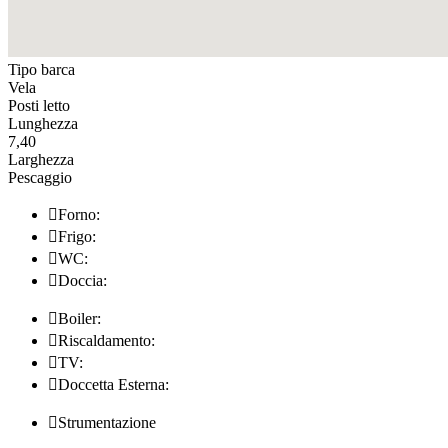
Tipo barca
Vela
Posti letto
Lunghezza
7,40
Larghezza
Pescaggio

Forno:

Frigo:

WC:

Doccia:

Boiler:

Riscaldamento:

TV:

Doccetta Esterna:

Strumentazione