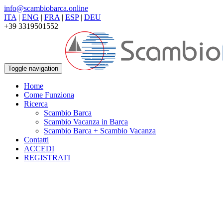
info@scambiobarca.online
ITA
|
ENG
|
FRA
|
ESP
|
DEU
+39 3319501552
Toggle navigation
Home
Come Funziona
Ricerca
Scambio Barca
Scambio Vacanza in Barca
Scambio Barca + Scambio Vacanza
Contatti
ACCEDI
REGISTRATI