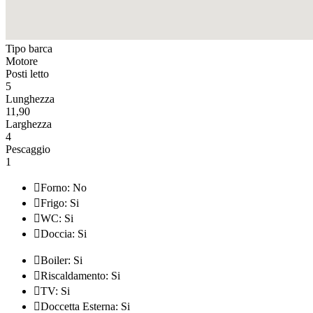
Tipo barca
Motore
Posti letto
5
Lunghezza
11,90
Larghezza
4
Pescaggio
1

Forno: No

Frigo: Si

WC: Si

Doccia: Si

Boiler: Si

Riscaldamento: Si

TV: Si

Doccetta Esterna: Si