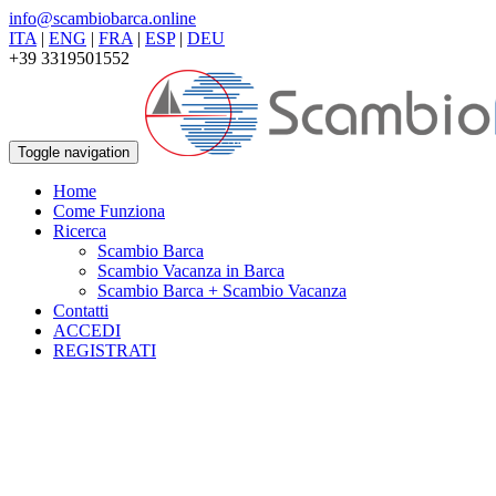
info@scambiobarca.online
ITA
|
ENG
|
FRA
|
ESP
|
DEU
+39 3319501552
Toggle navigation
Home
Come Funziona
Ricerca
Scambio Barca
Scambio Vacanza in Barca
Scambio Barca + Scambio Vacanza
Contatti
ACCEDI
REGISTRATI