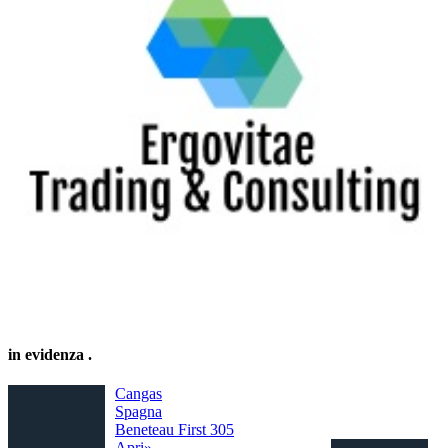
in evidenza
.
Cangas
Spagna
Beneteau First 305
Apri»