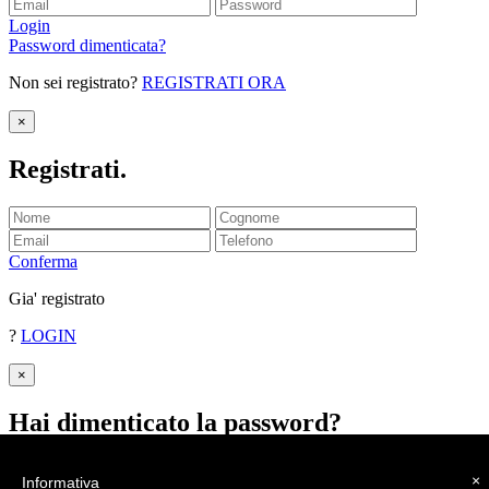
Login
Password dimenticata?
Non sei registrato?
REGISTRATI ORA
×
Registrati
.
Conferma
Gia' registrato
?
LOGIN
×
Hai dimenticato la password
?
Inserisci il tuo indirizzo email.
×
Informativa
Ti invieremo la password.