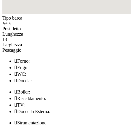
Tipo barca
Vela
Posti letto
Lunghezza
13
Larghezza
Pescaggio

Forno:

Frigo:

WC:

Doccia:

Boiler:

Riscaldamento:

TV:

Doccetta Esterna:

Strumentazione