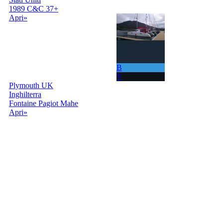
1989 C&C 37+
Apri»
B
V
Plymouth UK
Inghilterra
Fontaine Pagiot Mahe
Apri»