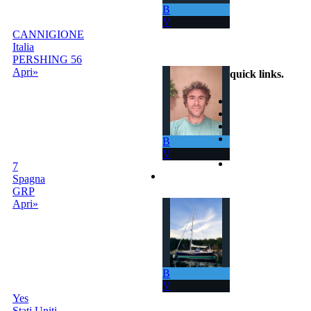
B
V
CANNIGIONE
info@scambiobarca.online
Italia
+39 3319501552
PERSHING 56
Apri»
quick links
.
Home
Come Funziona
Ricerca
Termini e
B
Condizioni
V
Contatti
7
Accedi | Registrati
Spagna
GRP
Apri»
B
V
Yes
Stati Uniti