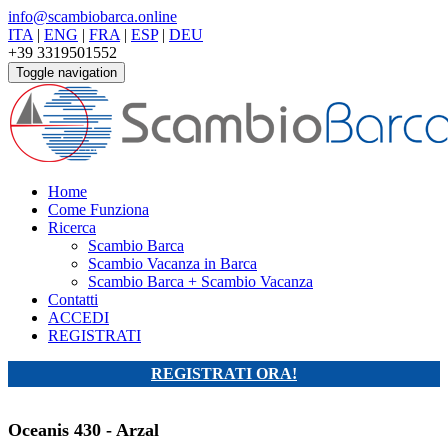
info@scambiobarca.online
ITA
|
ENG
|
FRA
|
ESP
|
DEU
+39 3319501552
Toggle navigation
Home
Come Funziona
Ricerca
Scambio Barca
Scambio Vacanza in Barca
Scambio Barca + Scambio Vacanza
Contatti
ACCEDI
REGISTRATI
REGISTRATI ORA!
Oceanis 430 - Arzal