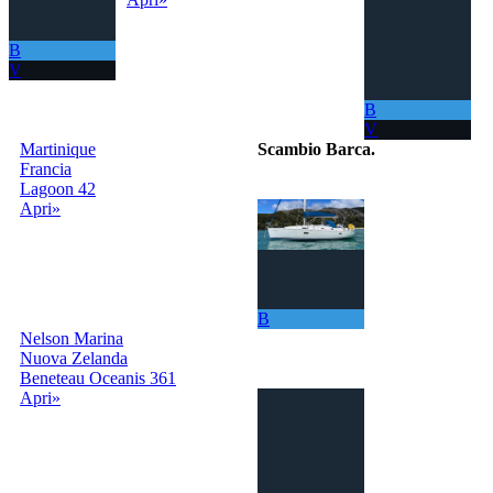
B
V
B
V
Martinique
Scambio Barca
.
Francia
Lagoon 42
Il portale per
Apri»
scambiare
gratuitamente la
tua barca con
tutto il Mondo!
La tua barca ora
ti permette di
B
navigare in mari
Nelson Marina
sempre nuovi.
Nuova Zelanda
Beneteau Oceanis 361
Apri»