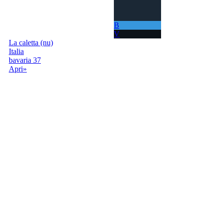
B
V
La caletta (nu)
Italia
bavaria 37
Apri»