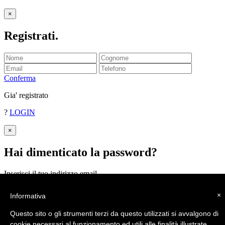
×
Registrati
.
Conferma
Gia' registrato
?
LOGIN
×
Hai dimenticato la password
?
Inserisci il tuo indirizzo email.
Ti invieremo la password.
×
Informativa
INVIA
Questo sito o gli strumenti terzi da questo utilizzati si avvalgono di
cookie necessari al funzionamento ed utili alle finalità illustrate