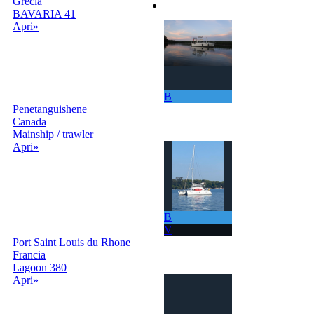
Grecia
Accedi | Registrati
BAVARIA 41
Apri»
B
Penetanguishene
Canada
Mainship / trawler
Apri»
B
V
Port Saint Louis du Rhone
Francia
Lagoon 380
Apri»