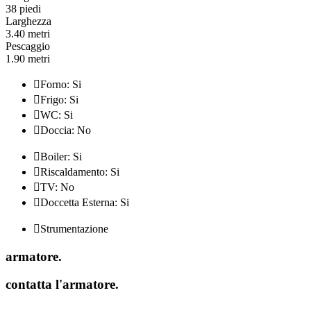
38 piedi
Larghezza
3.40 metri
Pescaggio
1.90 metri

Forno: Si

Frigo: Si

WC: Si

Doccia: No

Boiler: Si

Riscaldamento: Si

TV: No

Doccetta Esterna: Si

Strumentazione
armatore
.
contatta l'armatore
.