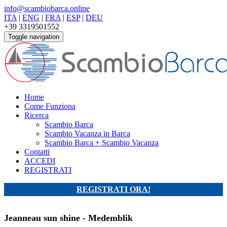
info@scambiobarca.online
ITA
|
ENG
|
FRA
|
ESP
|
DEU
+39 3319501552
Toggle navigation
Home
Come Funziona
Ricerca
Scambio Barca
Scambio Vacanza in Barca
Scambio Barca + Scambio Vacanza
Contatti
ACCEDI
REGISTRATI
REGISTRATI ORA!
Jeanneau sun shine - Medemblik