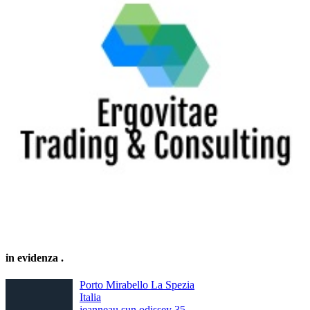
in evidenza
.
Porto Mirabello La Spezia
Italia
jeanneau sun odissey 35