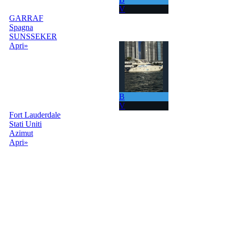
V
GARRAF
Spagna
SUNSSEKER
Apri»
B
V
Fort Lauderdale
Stati Uniti
Azimut
Apri»