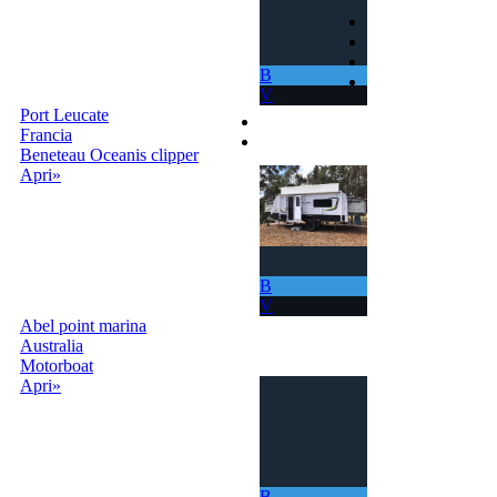
Home
Come Funziona
Ricerca
B
Termini e
V
Condizioni
Port Leucate
Contatti
Francia
Accedi | Registrati
Beneteau Oceanis clipper
Apri»
B
V
Abel point marina
Australia
Motorboat
Apri»
B