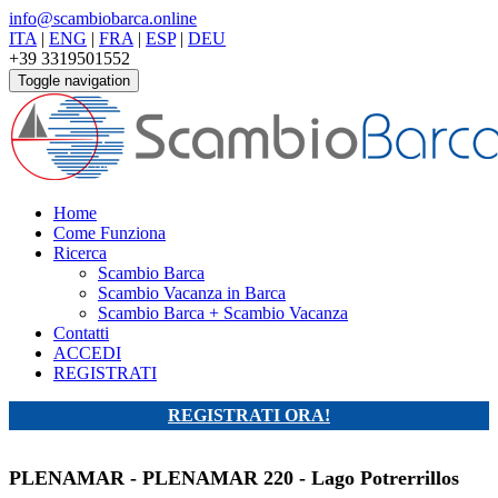
info@scambiobarca.online
ITA
|
ENG
|
FRA
|
ESP
|
DEU
+39 3319501552
Toggle navigation
Home
Come Funziona
Ricerca
Scambio Barca
Scambio Vacanza in Barca
Scambio Barca + Scambio Vacanza
Contatti
ACCEDI
REGISTRATI
REGISTRATI ORA!
PLENAMAR - PLENAMAR 220 - Lago Potrerrillos