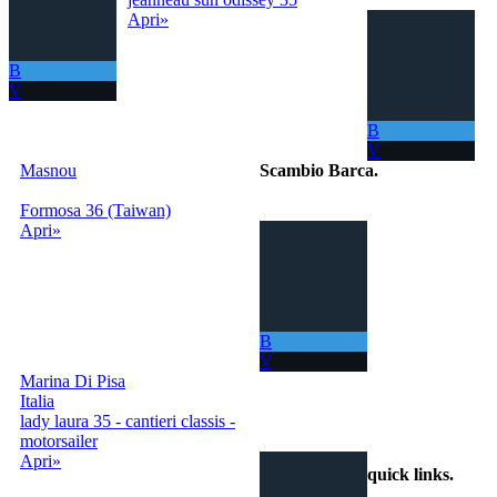
Apri»
B
V
B
V
Masnou
Scambio Barca
.
Formosa 36 (Taiwan)
Il portale per
Apri»
scambiare
gratuitamente la
tua barca con
tutto il Mondo!
La tua barca ora
ti permette di
B
navigare in mari
V
sempre nuovi.
Marina Di Pisa
Italia
info@scambiobarca.online
lady laura 35 - cantieri classis -
+39 3319501552
motorsailer
Apri»
quick links
.