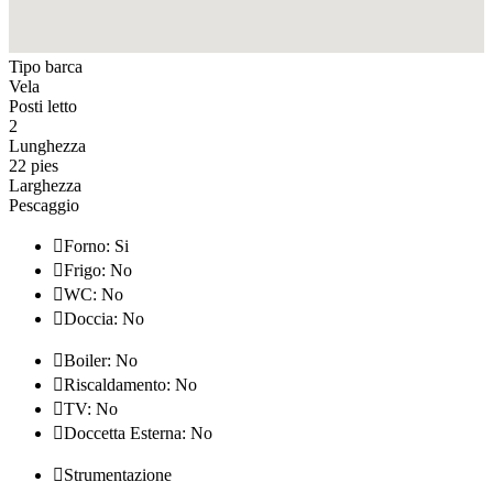
Tipo barca
Vela
Posti letto
2
Lunghezza
22 pies
Larghezza
Pescaggio

Forno: Si

Frigo: No

WC: No

Doccia: No

Boiler: No

Riscaldamento: No

TV: No

Doccetta Esterna: No

Strumentazione