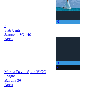
B
?
Stati Uniti
Jeanneau SO 440
Apri»
B
V
Marina Davila Sport VIGO
Spagna
Bavaria 36
Apri»