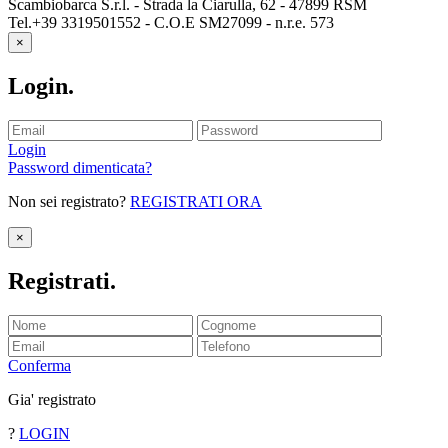
Scambiobarca S.r.l. - Strada la Ciarulla, 62 - 47899 RSM
Tel.+39 3319501552 - C.O.E SM27099 - n.r.e. 573
×
Login
.
Login
Password dimenticata?
Non sei registrato?
REGISTRATI ORA
×
Registrati
.
Conferma
Gia' registrato
?
LOGIN