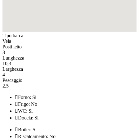
Tipo barca
Vela
Posti letto
3
Lunghezza
10,3
Larghezza
4
Pescaggio
2,5

Forno: Si

Frigo: No

WC: Si

Doccia: Si

Boiler: Si

Riscaldamento: No