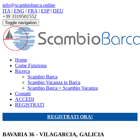
info@scambiobarca.online
ITA
|
ENG
|
FRA
|
ESP
|
DEU
+39 3319501552
Toggle navigation
Home
Come Funziona
Ricerca
Scambio Barca
Scambio Vacanza in Barca
Scambio Barca + Scambio Vacanza
Contatti
ACCEDI
REGISTRATI
REGISTRATI ORA!
BAVARIA 36 - VILAGARCIA, GALICIA