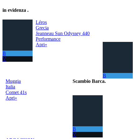
in evidenza
.
Léros
Grecia
Jeanneau Sun Odyssey 440
Performance
Apri»
B
V
B
Muggia
Scambio Barca
.
Italia
Comet 41s
Il portale per
Apri»
scambiare
gratuitamente la
tua barca con
tutto il Mondo!
La tua barca ora
ti permette di
B
navigare in mari
V
sempre nuovi.