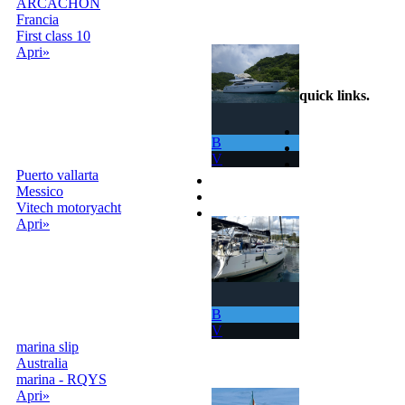
ARCACHON
Francia
info@scambiobarca.online
First class 10
+39
Apri»
3319501552
quick links
.
Home
B
Come Funziona
V
Ricerca
Puerto vallarta
Termini e Condizioni
Messico
Contatti
Vitech motoryacht
Accedi |
Apri»
Registrati
B
V
marina slip
Australia
marina - RQYS
Apri»